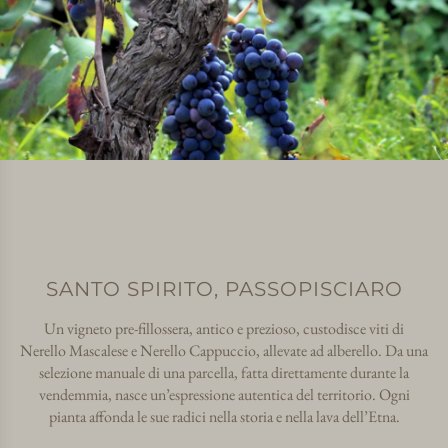
SANTO SPIRITO, PASSOPISCIARO
Un vigneto pre-fillossera, antico e prezioso, custodisce viti di
Nerello Mascalese e Nerello Cappuccio, allevate ad alberello. Da una
selezione manuale di una parcella, fatta direttamente durante la
vendemmia, nasce un’espressione autentica del territorio. Ogni
pianta affonda le sue radici nella storia e nella lava dell’Etna.