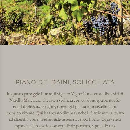
PIANO DEI DAINI, SOLICCHIATA
In questo paesaggio lunare, il vigneto Vigne Curve custodisce viti di
Nerello Mascalese, allevate a spalliera con cordone speronato. Sei
ettari di eleganza e rigore, dove ogni pianta è un tassello di un
mosaico vivente. Qui ha trovato dimora anche il Carricante, allevato
ad alberello con il tradizionale sistema a ceppo libero. Ogni vite si
espande nello spazio con equilibrio perfetto, seguendo una