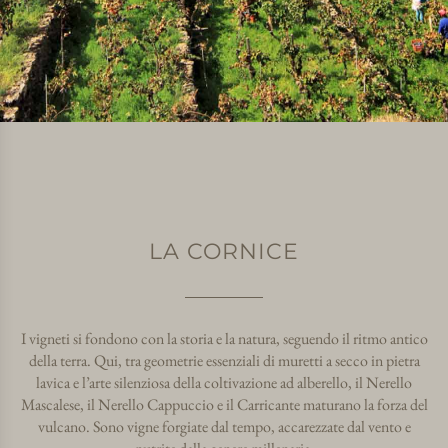
LA CORNICE
I vigneti si fondono con la storia e la natura, seguendo il ritmo antico
della terra. Qui, tra geometrie essenziali di muretti a secco in pietra
lavica e l’arte silenziosa della coltivazione ad alberello, il Nerello
Mascalese, il Nerello Cappuccio e il Carricante maturano la forza del
vulcano. Sono vigne forgiate dal tempo, accarezzate dal vento e